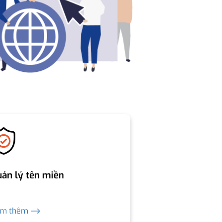
ản lý tên miền
em thêm ⟶