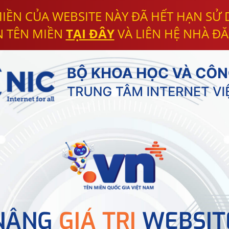
IỀN CỦA WEBSITE NÀY ĐÃ HẾT HẠN SỬ
N TÊN MIỀN
TẠI ĐÂY
VÀ LIÊN HỆ NHÀ ĐĂ
NÂNG
GIÁ TRỊ
WEBSIT