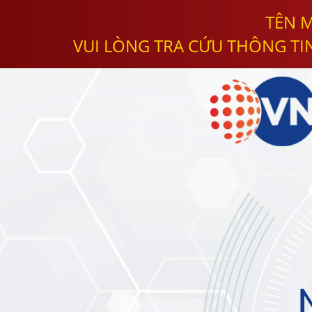
TÊN M
VUI LÒNG TRA CỨU THÔNG TI