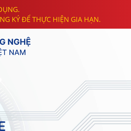
 DỤNG.
NG KÝ ĐỂ THỰC HIỆN GIA HẠN.
E