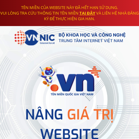
TÊN MIỀN CỦA WEBSITE NÀY ĐÃ HẾT HẠN SỬ DỤNG.
VUI LÒNG TRA CỨU THÔNG TIN TÊN MIỀN
TẠI ĐÂY
VÀ LIÊN HỆ NHÀ ĐĂNG
KÝ ĐỂ THỰC HIỆN GIA HẠN.
NÂNG
GIÁ TRỊ
WEBSITE