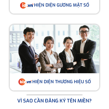
HIỆN DIỆN GƯƠNG MẶT SỐ
HIỆN DIỆN THƯƠNG HIỆU SỐ
VÌ SAO CẦN ĐĂNG KÝ TÊN MIỀN?