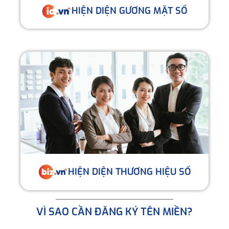
HIỆN DIỆN GƯƠNG MẶT SỐ
HIỆN DIỆN THƯƠNG HIỆU SỐ
VÌ SAO CẦN ĐĂNG KÝ TÊN MIỀN?