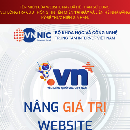
TÊN MIỀN CỦA WEBSITE NÀY ĐÃ HẾT HẠN SỬ DỤNG.
VUI LÒNG TRA CỨU THÔNG TIN TÊN MIỀN
TẠI ĐÂY
VÀ LIÊN HỆ NHÀ ĐĂNG
KÝ ĐỂ THỰC HIỆN GIA HẠN.
NÂNG
GIÁ TRỊ
WEBSITE